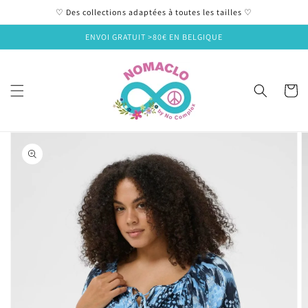
et
♡ Des collections adaptées à toutes les tailles ♡
passer
au
ENVOI GRATUIT >80€ EN BELGIQUE
contenu
Panier
Passer aux
informations
produits