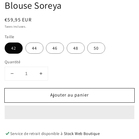
Blouse Soreya
Prix
€59,95 EUR
habituel
Taxes incluses.
Taille
42
44
46
48
50
Quantité
Réduire
Augmenter
la
la
quantité
quantité
Ajouter au panier
de
de
Blouse
Blouse
Soreya
Soreya
Service de retrait disponible à
Stock Web Boutique