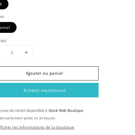
6
eur
amel
tité
Réduire
Augmenter
a
la
uantité
quantité
Ajouter au panier
de
de
otillons
Botillons
camel
camel
Acheter maintenant
rvice de retrait disponible à
Stock Web Boutique
bituellement prête en 24 heures
fficher les informations de la boutique