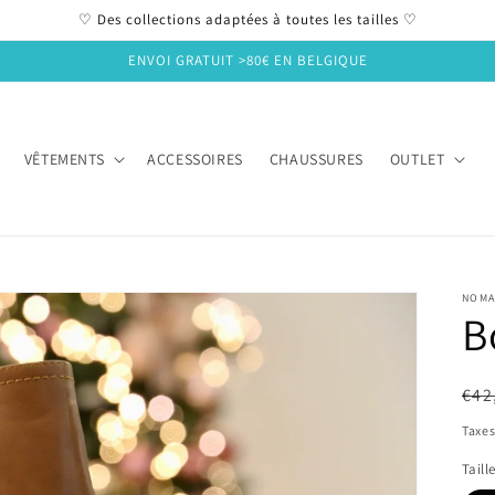
♡ Des collections adaptées à toutes les tailles ♡
ENVOI GRATUIT >80€ EN BELGIQUE
VÊTEMENTS
ACCESSOIRES
CHAUSSURES
OUTLET
NOMA
B
Pri
Pri
€42
hab
sol
Taxes
Taill