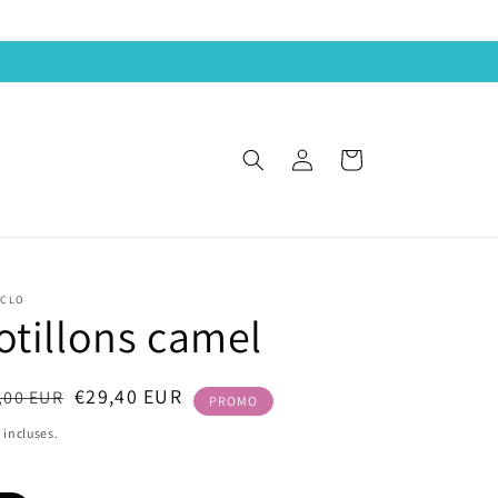
Connexion
Panier
CLO
otillons camel
x
x
€29,40 EUR
,00 EUR
PROMO
ituel
dé
 incluses.
e