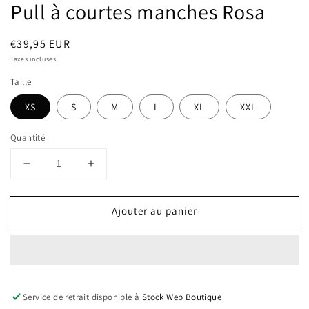
Pull à courtes manches Rosa
Prix
€39,95 EUR
habituel
Taxes incluses.
Taille
XS
S
M
L
XL
XXL
Quantité
Réduire
Augmenter
la
la
quantité
quantité
Ajouter au panier
de
de
Pull
Pull
à
à
courtes
courtes
manches
manches
Rosa
Rosa
Service de retrait disponible à
Stock Web Boutique