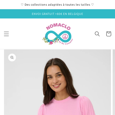
et
♡ Des collections adaptées à toutes les tailles ♡
passer
au
ENVOI GRATUIT >80€ EN BELGIQUE
contenu
Panier
Passer aux
informations
produits