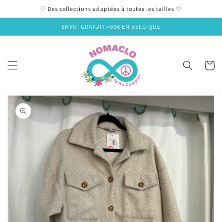
et
♡ Des collections adaptées à toutes les tailles ♡
passer
au
ENVOI GRATUIT >80€ EN BELGIQUE
contenu
Panier
Passer aux
informations
produits