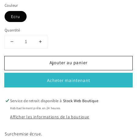
Couleur
Ecru
Quantité
Réduire
Augmenter
la
la
quantité
quantité
Ajouter au panier
de
de
Surchemise
Surchemise
Acheter maintenant
Service de retrait disponible à
Stock Web Boutique
Habituellement prête en 24 heures
Afficher les informations de la boutique
Surchemise écrue.