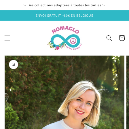
et
♡ Des collections adaptées à toutes les tailles ♡
passer
au
ENVOI GRATUIT >80€ EN BELGIQUE
contenu
Panier
Passer aux
informations
produits