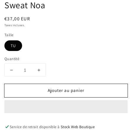
Sweat Noa
Prix
€37,00 EUR
habituel
Taxes incluses.
Taille
TU
Quantité
Réduire
Augmenter
la
la
quantité
quantité
Ajouter au panier
de
de
Sweat
Sweat
Noa
Noa
Service de retrait disponible à
Stock Web Boutique